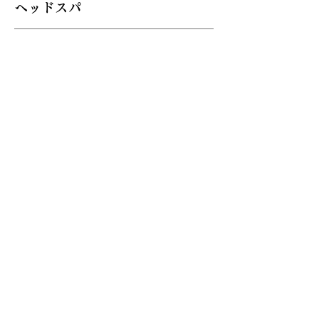
​ヘッドスパ
頭皮の美容液クリームを塗布して
ツボ、リンパなどを刺激していきます
​
マイクロバブル
付き