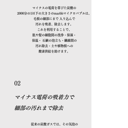
マイナスの電荷を帯びた炭酸の
2000分の1以下の大きさのmarbbマイクロバブルは、
毛根の細部にまで 入り込んで
汚れを吸着、除去します。
これを利用することで、
肌や髪の細胞間の洗浄・保湿・
保温・ 石鹸の泡立ち・繊維間の
汚れ除去・土や植物根への
酸素供給を助けます。
02
マイナス電荷の吸着力で
細部の汚れまで除去
従来の炭酸ガスでは、その気泡の