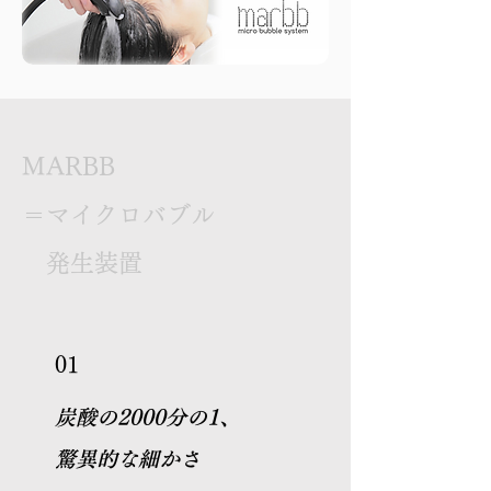
MARBB
＝マイクロバブル
​ 発生装置
01
​炭酸の2000分の1、
​驚異的な細かさ