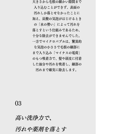
大きさから毛根の細かい隙間まで
入り込むことができず、表面の
汚れしか落とせなかったことに
加え、炭酸の気泡がはじけるとき
の「水の勢い」によって汚れを
落とすという仕組みであるため、
十分な除去ができませんでした。
一方でマイクロバブルは、驚異的
な気泡の小ささで毛根の細部に
まで入り込み「マイナスの電荷」
のもつ吸着力で、髪や頭皮に付着
した油分や汚れを吸着し、細部の
汚れまで確実に除去します。
03
高い洗浄力で、
汚れや薬剤を落とす