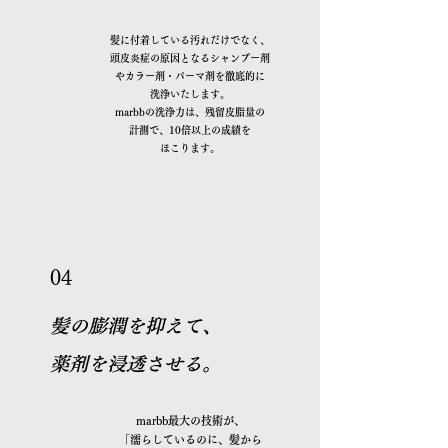
髪に付着している汚れだけでなく、
頭皮炎症の原因となるシャンプー剤
やカラー剤・パーマ剤を徹底的に
洗浄いたします。
marbbの洗浄力は、残留皮脂量の
計測で、10倍以上の成績を
ほこります。
04
髪の膨潤を抑えて、
薬剤を浸透させる。
marbb最大の技術が、
「濡らしているのに、髪から