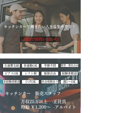
キッチンカーで働きたい人を募集中です！
電話で即問い合わせ
交通費支給
車通勤OK
学歴不問
髪型・髪色自由
ピアスOK
シフト制
服装自由
経験者歓迎
未経験者歓迎
ひげOK
社会保険あり
週1～OK
​キッチンカー 販売スタッフ
月収25万以上 -正社員
時給 ￥1,200～ -アルバイト