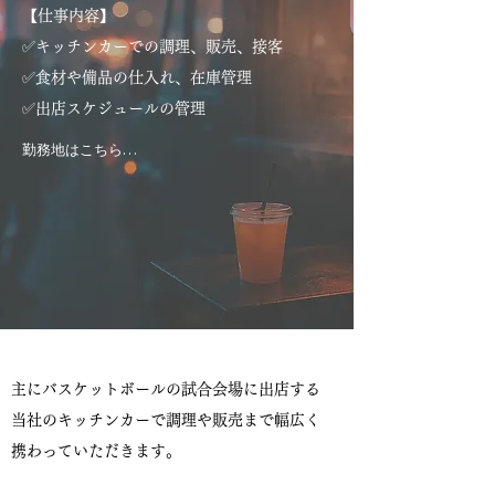
【仕事内容】
✅キッチンカーでの調理、販売、接客
✅食材や備品の仕入れ、在庫管理
✅出店スケジュールの管理
勤務地はこちら

▶ZOZOアリーナ

▶東京ドーム

▶横浜Kアリーナ

等一都3県が中心！

イベント出店もあるので

希望があればほかのエリアも可能です！
主にバスケットボールの試合会場に出店する
当社のキッチンカーで調理や販売まで幅広く
携わっていただきます。