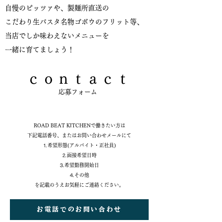
自慢のピッツァや、製麺所直送の
こだわり生パスタ名物ゴボウのフリット等、
当店でしか味わえないメニューを
一緒に育てましょう！
​ｃｏｎｔａｃｔ
​応募フォーム
ROAD BEAT KITCHENで働きたい方は
下記電話番号、またはお問い合わせメールにて
⒈希望形態(アルバイト・正社員)
⒉面接希望日時
⒊希望勤務開始日
⒋その他
​を記載のうえお気軽にご連絡ください。
お電話でのお問い合わせ