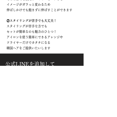
イメージがガラっと変わるため
​伸ばしかけでも飽きずに伸ばすことができます
②スタイリングが苦手でも大丈夫！
スタイリングが苦手な方でも
セットが簡単なのも魅力のひとつ！
アイロンを使う簡単にできるアレンジや
ドライヤーだけでカタチになる
​韓国ヘアをご提供いたいします
公式LINEを追加して
お得なクーポン＋簡単予約
LINE追加はこちらから
髪質改善を長持ちさせる