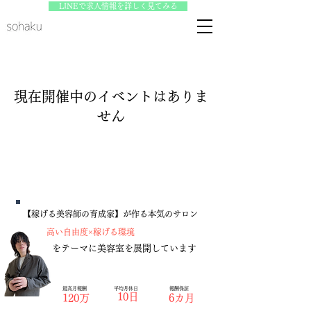
LINEで求人情報を詳しく見てみる
(TAP)
現在開催中のイベントはありま
せん
【稼げる美容師の育成家】が作る本気のサロン
​高い自由度×稼げる環境
をテーマに美容室を展開しています
​最高月報酬
​平均月休日
​報酬保証
10日
120万
6カ月